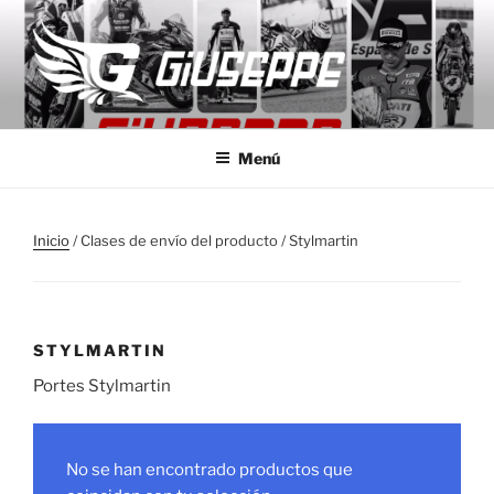
Saltar
al
contenido
GIUSEPPE MOTO
Monos de competición a medida
Menú
Inicio
/ Clases de envío del producto / Stylmartin
STYLMARTIN
Portes Stylmartin
No se han encontrado productos que