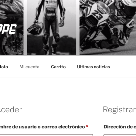
 MOTO
da
Moto
Mi cuenta
Carrito
Ultimas noticias
cceder
Registra
Obligatorio
bre de usuario o correo electrónico
*
Dirección de 