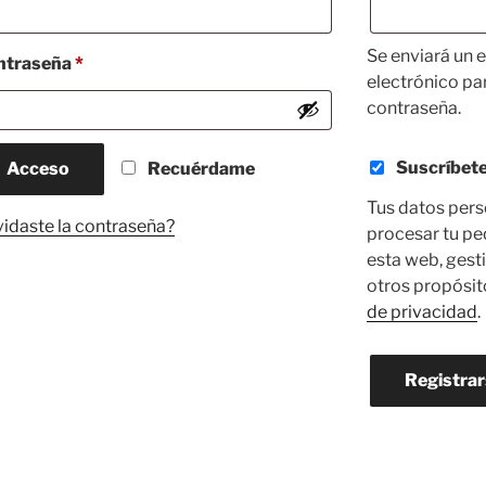
Se enviará un e
Obligatorio
ntraseña
*
electrónico pa
contraseña.
Suscríbete
Acceso
Recuérdame
Tus datos perso
vidaste la contraseña?
procesar tu pe
esta web, gesti
otros propósit
de privacidad
.
Registrar