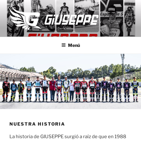
Saltar
al
contenido
GIUSEPPE MOTO
Monos de competición a medida
Menú
NUESTRA HISTORIA
La historia de GIUSEPPE surgió a raíz de que en 1988