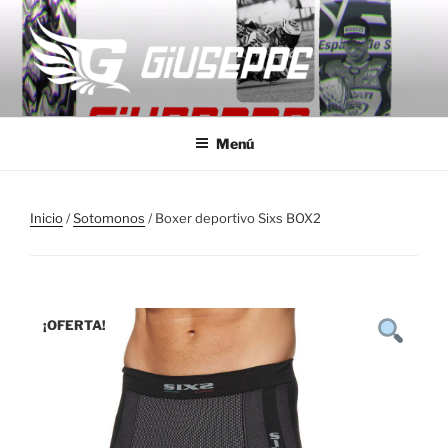
Saltar
al
contenido
GIUSEPPE MOTO
Monos de competición a medida
Menú
Inicio
/
Sotomonos
/ Boxer deportivo Sixs BOX2
¡OFERTA!