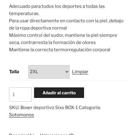
original
actual
Adecuado para todos los deportes a todas las
era:
es:
temperaturas.
48,90 €.
43,99 €.
Para usar directamente en contacto con la piel, debajo
de la ropa deportiva normal
Máximo control del sudor, mantiene la piel siempre
seca, contrarresta la formación de olores
Mantiene la correcta termorregulación corporal
Talla
Limpiar
Boxer
Añadir al carrito
deportivo
Sixs
SKU:
Boxer deportivo Sixs BOX-1
Categoría:
BOX2
Sotomonos
cantidad