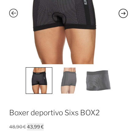
Boxer deportivo Sixs BOX2
El
El
48,90
€
43,99
€
precio
precio