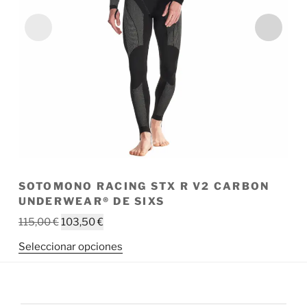
SOTOMONO RACING STX R V2 CARBON
C
UNDERWEAR® DE SIXS
1
El
El
115,00
€
103,50
€
Se
precio
precio
Este
Seleccionar opciones
original
actual
producto
era:
es:
tiene
115,00 €.
103,50 €.
múltiples